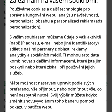
Záleží nám na vašem soukromí.
Stodůlkách
Používáme cookies a další technologie pro
Blahopřejeme žákům ze třídy Mgr. Václava Mlejnka k
správné fungování webu, analýzu návštěvnosti,
výborným umístěním v již 7. ročníku oblíbené
personalizaci obsahu a personalizaci reklam (ads
akordeonové soutěže.
personalization).
S vaším souhlasem můžeme údaje o vaší aktivitě
(např. IP adresu, e-mail nebo jiné identifikátory)
sdílet s našimi partnery z oblasti reklamy,
analytiky a sociálních médií. Ti mohou tato data
kombinovat s dalšími informacemi, které jste jim
poskytli nebo které získali při používání jejich
služeb.
Krajské kolo soutěže MŠMT ve
Máte možnost nastavení upravit podle svých
preferencí, vše přijmout, nebo odmítnout vše, co
hře na kytaru
není nezbytně nutné. Svůj výběr můžete kdykoli
Velmi úspěšní byli žáci našeho kytarového oddělení ze
změnit znovuvyvoláním toho baneru pomocí
tříd paní učitelky Jarmily Krobové a Bc. Milady Karez.
odkazu v patičce webu.