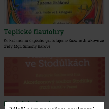
Teplické flautohry
Ke krásnému úspěchu gratulujeme Zuzaně Jirákové ze
třídy Mgr. Simony Bárové
Pražský akordeon ve