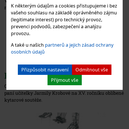
Všem upřímně gratulujeme a děkujeme za příkladnou
K některým údajům a cookies přistupujeme i bez
reprezentaci školy.
vašeho souhlasu na základě oprávněného zájmu
(legitimate interest) pro technický provoz,
prevenci podvodů, zabezpečení a analýzu
provozu.
A také u našich
partnerů a jejich zásad ochrany
osobních údajů
Přizpůsobit nastavení
Odmítnout vše
PRAGuitarra clásica 2024
Přijmout vše
Opět úspěšně se prezentovaly naše žákyně ze třídy
paní učitelky Jarmily Krobové na XV. ročníku oblíbené
kytarové soutěže.