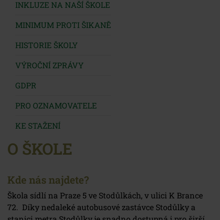
INKLUZE NA NAŠÍ ŠKOLE
MINIMUM PROTI ŠIKANĚ
HISTORIE ŠKOLY
VÝROČNÍ ZPRÁVY
GDPR
PRO OZNAMOVATELE
KE STAŽENÍ
O ŠKOLE
Kde nás najdete?
Škola sídlí na Praze 5 ve Stodůlkách, v ulici K Brance
72. Díky nedaleké autobusové zastávce Stodůlky a
stanici metra Stodůlky je snadno dostupná i pro širší