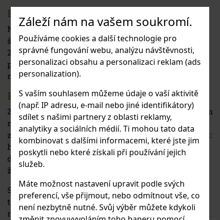
Budova školy
Záleží nám na vašem soukromí.
Naše ZUŠ vznikla v roce 1961 na místě původní obecní
Používáme cookies a další technologie pro
školy. Původní historická budova prošla v průběhu let
správné fungování webu, analýzu návštěvnosti,
2004 až 2006 významnou rekonstrukcí, díky které se
personalizaci obsahu a personalizaci reklam (ads
podařilo prostory zmodernizovat a přizpůsobit
personalization).
novodobým nárokům výuky.
S vaším souhlasem můžeme údaje o vaší aktivitě
Koncepce školy
(např. IP adresu, e-mail nebo jiné identifikátory)
ZUŠ Stodůlky je čtyřoborovou školou zřízenou Hlavním
sdílet s našimi partnery z oblasti reklamy,
městem Praha a zařazenou ve Školském rejstříku dle
analytiky a sociálních médií. Ti mohou tato data
zákona 561/204 Sb., §141–159. Vyučovanými obory jsou:
kombinovat s dalšími informacemi, které jste jim
hudební (HO), taneční (TO), výtvarný (VO) a literárně
poskytli nebo které získali při používání jejich
dramatický (LDO). Na škole aktuálně studuje cca 1000
služeb.
žáků, což je současně i cílová kapacita této školy.
Máte možnost nastavení upravit podle svých
Studium je určeno pro žáky od 5 do 18 let a probíhá ve
preferencí, vše přijmout, nebo odmítnout vše, co
třech stupních: přípravný stupeň trvá jeden až dva
není nezbytně nutné. Svůj výběr můžete kdykoli
roky, I. stupeň je sedmiletý
a na něj navazuje čtyřletý II.
změnit znovuvyvoláním toho baneru pomocí