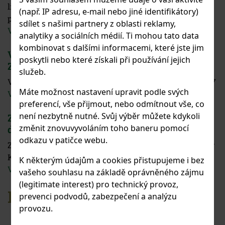
literárně-dramatického oboru. Večer nabídne pestrý
(např. IP adresu, e-mail nebo jiné identifikátory)
program plný hudby, pohybu i slova v podání žá...
sdílet s našimi partnery z oblasti reklamy,
Více
analytiky a sociálních médií. Ti mohou tato data
kombinovat s dalšími informacemi, které jste jim
VÝSLEDKY PŘIJÍMACÍCH TALENTOVÝCH
poskytli nebo které získali při používání jejich
ZKOUŠEK NA ŠKOLNÍ ROK 2026/2027
služeb.
Výsledky přijímacích zkoušek na školní rok 2026/2027
Máte možnost nastavení upravit podle svých
Více
preferencí, vše přijmout, nebo odmítnout vše, co
není nezbytně nutné. Svůj výběr můžete kdykoli
Závěrečné vystoupení Literárně-
změnit znovuvyvoláním toho baneru pomocí
dramatického oboru
odkazu v patičce webu.
Závěrečné vystoupení Literárně-dramatického oboru v
KD Mlejn 29. května od 17:00 hodin
K některým údajům a cookies přistupujeme i bez
Více
vašeho souhlasu na základě oprávněného zájmu
(legitimate interest) pro technický provoz,
KALENDÁŘ
prevenci podvodů, zabezpečení a analýzu
provozu.