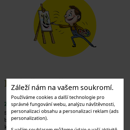
PRÁVĚ SE DĚJE
Záleží nám na vašem soukromí.
Používáme cookies a další technologie pro
ZÁVĚREČNÝ KONCERT
správné fungování webu, analýzu návštěvnosti,
personalizaci obsahu a personalizaci reklam (ads
Srdečně Vás zveme na závěrečný koncert, který se
personalization).
bude konat 11. června v sále B. Martinů na HAMU. Na
koncertě se představí žáci hudebního, tanečního a
S vaším souhlasem můžeme údaje o vaší aktivitě