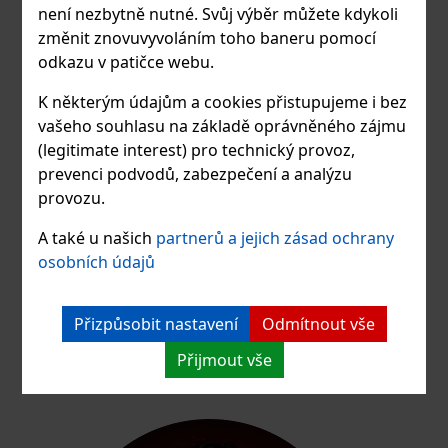
není nezbytně nutné. Svůj výběr můžete kdykoli
změnit znovuvyvoláním toho baneru pomocí
odkazu v patičce webu.
K některým údajům a cookies přistupujeme i bez
vašeho souhlasu na základě oprávněného zájmu
(legitimate interest) pro technický provoz,
prevenci podvodů, zabezpečení a analýzu
provozu.
A také u našich
partnerů a jejich zásad ochrany
osobních údajů
BcA. Gráf Jakub William
Přizpůsobit nastavení
Odmítnout vše
Hra na violoncello
Přijmout vše