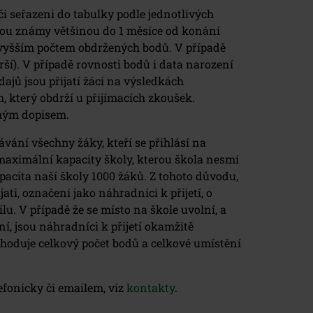
i seřazeni do tabulky podle jednotlivých
sou známy většinou do 1 měsíce od konání
ejvyšším počtem obdržených bodů. V případě
ší). V případě rovnosti bodů i data narození
ajů jsou přijatí žáci na výsledkách
 který obdrží u přijímacích zkoušek.
eným dopisem.
ání všechny žáky, kteří se přihlásí na
 maximální kapacity školy, kterou škola nesmí
acita naší školy 1000 žáků. Z tohoto důvodu,
ati, označeni jako náhradníci k přijetí, o
. V případě že se místo na škole uvolní, a
ní, jsou náhradníci k přijetí okamžitě
hoduje celkový počet bodů a celkové umístění
efonicky či emailem, viz
kontakty
.