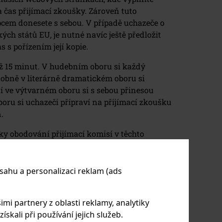
a čas přijímací zkoušky. Zároveň tuto
cem donesete s sebou. V případě uchazeče o
kých států EU, je nutné navíc ještě předložit
 s pořízením její kopie.
až 15 minut. V hudebním oboru si každý
dobně v literárně dramatickém oboru si
ní ve výtvarném oboru si s sebou přinesou
oru si uchazeči připraví na přijímací zkoušku
.
ky obodování přijímací komisí v těchto
sahu a personalizaci reklam (ads
ný obor
Taneční obor
imi partnery z oblasti reklamy, analytiky
práce
flexibilita
skali při používání jejich služeb.