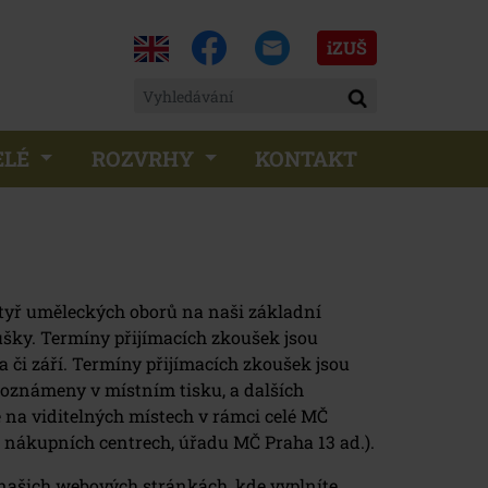
iZUŠ
ELÉ
ROZVRHY
KONTAKT
 čtyř uměleckých oborů na naši základní
oušky. Termíny přijímacích zkoušek jsou
 či září. Termíny přijímacích zkoušek jsou
 oznámeny v místním tisku, a dalších
e na viditelných místech v rámci celé MČ
, nákupních centrech, úřadu MČ Praha 13 ad.).
 našich webových stránkách, kde vyplníte