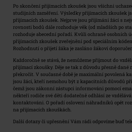
Po skončení přijímacích zkoušek jsou všichni uchazeč
studijních zaměření. Výsledky přijímacích zkoušek j
přijímacích zkoušek. Nejprve jsou přijímáni žáci s n
rovnosti bodů dále rozhoduje věk (od mladších po star
rozhoduje abecední pořadí. Kvůli ochraně osobních úd
přijímacích zkoušek zveřejněni pod speciálním kódem,
Rozhodnutí o přijetí žáka je zasláno žákovi doporuč
Každoročně se stává, že nemůžeme přijmout do vzděláv
přijímací zkoušky. Děje se tak z důvodu přesně dané
překročit. V současné době je maximální povolená kap
jsou žáci, kteří nemohou být z kapacitních důvodů přij
čemž jsou zákonní zástupci informováni pomocí emailu
někteří rodiče své děti dodatečně odhlásí ze vzdělává
kontaktováni. O pořadí oslovení náhradníků opět roz
na přijímacích zkouškách.
Další dotazy či upřesnění Vám rádi odpovíme buď tel