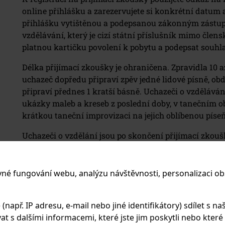
online přihlášku a zarezervujete si konkrétní datum 
přihlášku vytištěnou a podepsanou zákonným zástup
vzdělávání, který je cizí státní příslušník mimo člens
platnou kartičku povolení k pobytu a podepsat souhlas
Délka přijímací zkoušky je ohraničena. Zpravidla 10 
uchazeč dopředu připraví zpěv jedné lidové písně, ob
připraví přednes 1 kratší básně. Uchazeči o vzdělává
ukázky maleb a kreseb z poslední doby, v tanečním ob
krátkou taneční improvizaci na jejich oblíbenou píseň
Uchazeči o vzdělání jsou po skončení přijímací zkouš
kategoriích:
vné fungování webu, analýzu návštěvnosti, personalizaci ob
Hudební obor
Literárně
Výtvar
dramatický obor
apř. IP adresu, e-mail nebo jiné identifikátory) sdílet s naš
1
intonace
tvořivá dramatika
domácí 
 s dalšími informacemi, které jste jim poskytli nebo které zí