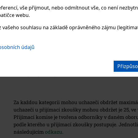
2
sluch
slovesnost
kresba 
ferencí, vše přijmout, nebo odmítnout vše, co není nezbytn
atičce webu.
 vašeho souhlasu na základě oprávněného zájmu (legitimate
3
rytmus
muzikalita
barevn
4
paměť
představivost
výtvarn
 osobních údajů
výtvarn
Přizpůso
5
fyzické
zájem o obor
předpoklady
Za každou kategorii mohou uchazeči obdržet maximál
uchazeči u přijímací zkoušky mohou obdržet je 25, 
Přijímací komise je tvořena odborníky v daném obor
podle kterého u přijímací zkoušky postupuje. Jednotl
následujícím
odkazu
.