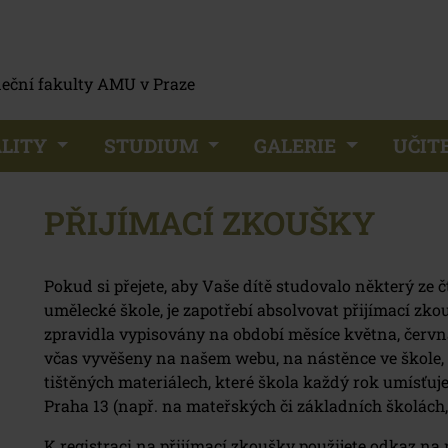
eční fakulty AMU v Praze
LITY
STUDIUM
GALERIE
UČIT
PŘIJÍMACÍ ZKOUŠKY
Pokud si přejete, aby Vaše dítě studovalo některý ze
umělecké škole, je zapotřebí absolvovat přijímací zk
zpravidla vypisovány na období měsíce května, června
včas vyvěšeny na našem webu, na nástěnce ve škole,
tištěných materiálech, které škola každý rok umísťuj
Praha 13 (např. na mateřských či základních školách
K registraci na přijímací zkoušky použijete odkaz na