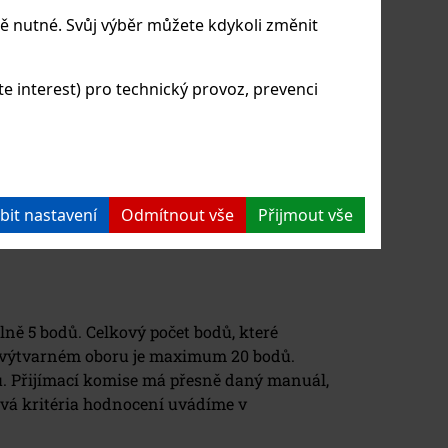
na zadané téma
fyzické
ě nutné. Svůj výběr můžete kdykoli změnit
předpoklady
 interest) pro technický provoz, prevenci
á kompozice
rytmus
é předpoklady/celkový
paměť
ý projev
bit nastavení
Odmítnout vše
Přijmout vše
improvizace
ně 5 bodů. Celkový počet bodů, které
ve výtvarném oboru je maximum 20 bodů.
u. Přijímací komise má přesně daný manuál,
ivá kritéria hodnocení uvádíme v