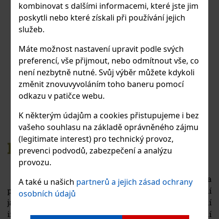
INKLUZE NA NAŠÍ ŠKOLE
kombinovat s dalšími informacemi, které jste jim
poskytli nebo které získali při používání jejich
MINIMUM PROTI ŠIKANĚ
služeb.
HISTORIE ŠKOLY
Máte možnost nastavení upravit podle svých
preferencí, vše přijmout, nebo odmítnout vše, co
VÝROČNÍ ZPRÁVY
není nezbytně nutné. Svůj výběr můžete kdykoli
změnit znovuvyvoláním toho baneru pomocí
GDPR
odkazu v patičce webu.
PRO OZNAMOVATELE
K některým údajům a cookies přistupujeme i bez
KE STAŽENÍ
vašeho souhlasu na základě oprávněného zájmu
(legitimate interest) pro technický provoz,
MINIMUM PROTI ŠIKANĚ
prevenci podvodů, zabezpečení a analýzu
provozu.
Naše škola se pro žáky snaží vytvořit otevřené a
A také u našich
partnerů a jejich zásad ochrany
přátelské prostředí. O tom svědčí i kladné hodnocení
osobních údajů
jak rodičovskou veřejností, tak i Českou školní
inspekcí. Ani sebelepší škola však v dnešní době není