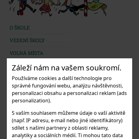
O ŠKOLE
VEDENÍ ŠKOLY
VOLNÁ MÍSTA
Záleží nám na vašem soukromí.
PARTNEŘI
Používáme cookies a další technologie pro
POVINNÉ ÚDAJE
správné fungování webu, analýzu návštěvnosti,
ŠKOLNÍ ŘÁD
personalizaci obsahu a personalizaci reklam (ads
personalization).
ŠVP
S vaším souhlasem můžeme údaje o vaší aktivitě
PRAŽSKÝ AKORDEON
(např. IP adresu, e-mail nebo jiné identifikátory)
sdílet s našimi partnery z oblasti reklamy,
ETICKÝ KODEX ŠKOLY
analytiky a sociálních médií. Ti mohou tato data