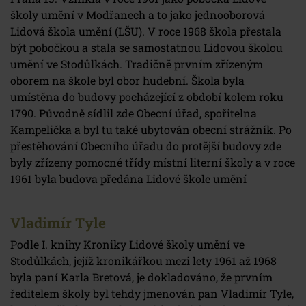
školy umění v Modřanech a to jako jednooborová
Lidová škola umění (LŠU). V roce 1968 škola přestala
být pobočkou a stala se samostatnou Lidovou školou
umění ve Stodůlkách. Tradičně prvním zřízeným
oborem na škole byl obor hudební. Škola byla
umístěna do budovy pocházející z období kolem roku
1790. Původně sídlil zde Obecní úřad, spořitelna
Kampelička a byl tu také ubytován obecní strážník. Po
přestěhování Obecního úřadu do protější budovy zde
byly zřízeny pomocné třídy místní literní školy a v roce
1961 byla budova předána Lidové škole umění
Vladimír Tyle
Podle I. knihy Kroniky Lidové školy umění ve
Stodůlkách, jejíž kronikářkou mezi lety 1961 až 1968
byla paní Karla Bretová, je dokladováno, že prvním
ředitelem školy byl tehdy jmenován pan Vladimír Tyle,