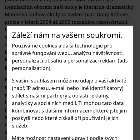
nejmladším oborem naší školy je literárně-dramatický.
Mateřská budova školy za vedení paní Dany Řáhové,
prošla v letech 2004 až 2006 rozsáhlou rekonstrukcí.
Nevyhovující prostory byly sanovány, z půdy budovy
Záleží nám na vašem soukromí.
vzniklo další patro školy, z důvodů vzlínající vlhkosti
zdiva, škola byla podříznuta a odizolována. Také
Používáme cookies a další technologie pro
interiér budovy byl zmodernizován. Všechny změny,
správné fungování webu, analýzu návštěvnosti,
kterými mateřská budova Základní umělecké školy v
personalizaci obsahu a personalizaci reklam (ads
průběhu let prošla, dokládá bohatá fotodokumentace.
personalization).
Neméně zajímavé je, že v době založení v roce 1961 se
S vaším souhlasem můžeme údaje o vaší aktivitě
na škole vyučovala pouze hra na klavír a ze 100
(např. IP adresu, e-mail nebo jiné identifikátory)
přezkoušených dětí jich bylo přijato 43, což odpovídalo
sdílet s našimi partnery z oblasti reklamy,
tehdejším možnostem školy. Následně, s narůstajícím
analytiky a sociálních médií. Ti mohou tato data
počtem obyvatel v okolí, a se změnou statutu obce na
kombinovat s dalšími informacemi, které jste jim
městskou část Praha 13, se tato kapacita postupně
poskytli nebo které získali při používání jejich
navyšovala. Škola v roce 1990, kdy se Lidové školy
služeb.
umění přejmenovaly na Základní umělecké školy,
Máte možnost nastavení upravit podle svých
čítala 200 žáků. V posledních deseti letech se tato