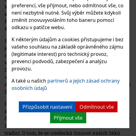
preferencí, vše přijmout, nebo odmítnout vše, co
kapacita navýšila na 680 žáků, a neustále roste, neboť
není nezbytně nutné. Svůj výběr můžete kdykoli
se škola nachází v tzv. urbanisticky rozvojové zóně
změnit znovuvyvoláním toho baneru pomocí
Prahy. Od září školního roku 2011/2012 kapacita naší
odkazu v patičce webu.
školy byla zvýšena na 720 žáků.
K některým údajům a cookies přistupujeme i bez
S narůstajícími požadavky na celkovou kapacitu školy
vašeho souhlasu na základě oprávněného zájmu
je spojena i problematika nedostatku prostor k výuce,
(legitimate interest) pro technický provoz,
neboť mateřská budova školy má jenom 10 tříd
prevenci podvodů, zabezpečení a analýzu
vhodných pro výuku a malý koncertní sál. Proto je
provozu.
Základní umělecká škola nucena provozovat svoji
výchovně-uměleckou činnost na dalších dvou
A také u našich
partnerů a jejich zásad ochrany
detašovaných pracovištích. Jsou to především prostory
osobních údajů
Základních škol Městské části Praha 13.
Od svého vzniku se ZUŠ Stodůlky významným
Přizpůsobit nastavení
Odmítnout vše
způsobem podílí na kulturním životě naší městské
Přijmout vše
části. Například koncerty v Obřadní síni radnice Prahy
13 a v kostele svatého Jakuba Staršího se již staly
tradicí. O tom, že se umělecká činnost našich žáků