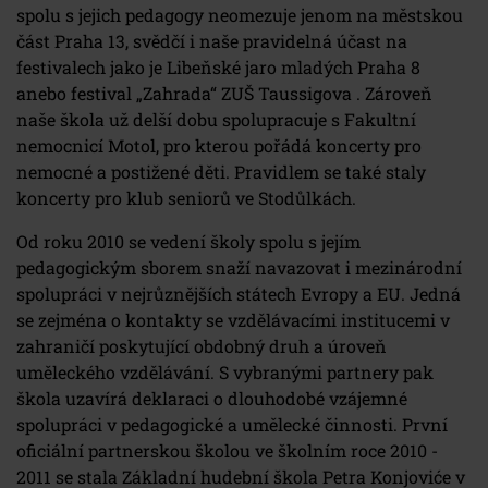
spolu s jejich pedagogy neomezuje jenom na městskou
část Praha 13, svědčí i naše pravidelná účast na
festivalech jako je Libeňské jaro mladých Praha 8
anebo festival „Zahrada“ ZUŠ Taussigova . Zároveň
naše škola už delší dobu spolupracuje s Fakultní
nemocnicí Motol, pro kterou pořádá koncerty pro
nemocné a postižené děti. Pravidlem se také staly
koncerty pro klub seniorů ve Stodůlkách.
Od roku 2010 se vedení školy spolu s jejím
pedagogickým sborem snaží navazovat i mezinárodní
spolupráci v nejrůznějších státech Evropy a EU. Jedná
se zejména o kontakty se vzdělávacími institucemi v
zahraničí poskytující obdobný druh a úroveň
uměleckého vzdělávání. S vybranými partnery pak
škola uzavírá deklaraci o dlouhodobé vzájemné
spolupráci v pedagogické a umělecké činnosti. První
oficiální partnerskou školou ve školním roce 2010 -
2011 se stala Základní hudební škola Petra Konjoviće v