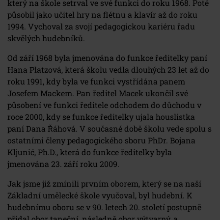
který na škole setrval ve své funkci do roku 1968. Poté
působil jako učitel hry na flétnu a klavír až do roku
1994. Vychoval za svojí pedagogickou kariéru řadu
skvělých hudebníků.
Od září 1968 byla jmenována do funkce ředitelky paní
Hana Platzová, která školu vedla dlouhých 23 let až do
roku 1991, kdy byla ve funkci vystřídána panem
Josefem Mackem. Pan ředitel Macek ukončil své
působení ve funkci ředitele odchodem do důchodu v
roce 2000, kdy se funkce ředitelky ujala houslistka
paní Dana Řáhová. V současné době školu vede spolu s
ostatními členy pedagogického sboru PhDr. Bojana
Kljunić, Ph.D., která do funkce ředitelky byla
jmenována 23. září roku 2009.
Jak jsme již zmínili prvním oborem, který se na naší
Základní umělecké škole vyučoval, byl hudební. K
hudebnímu oboru se v 90. letech 20. století postupně
přidal obor taneční, následně obor výtvarný, a