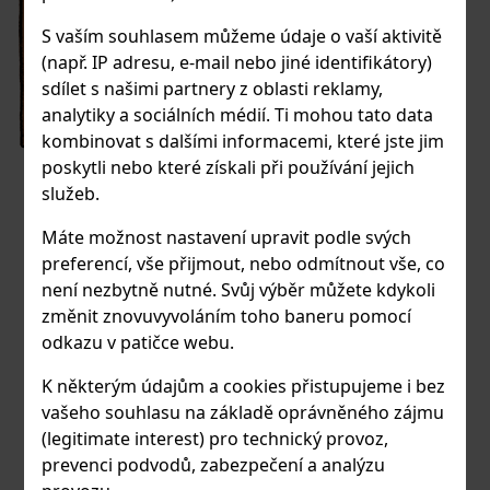
S vaším souhlasem můžeme údaje o vaší aktivitě
(např. IP adresu, e-mail nebo jiné identifikátory)
sdílet s našimi partnery z oblasti reklamy,
analytiky a sociálních médií. Ti mohou tato data
kombinovat s dalšími informacemi, které jste jim
poskytli nebo které získali při používání jejich
služeb.
KLAVÍRNÍ ODDĚLENÍ
Máte možnost nastavení upravit podle svých
SMYČCOVÉ ODDĚLENÍ
preferencí, vše přijmout, nebo odmítnout vše, co
DECHOVÉ ODDĚLENÍ
není nezbytně nutné. Svůj výběr můžete kdykoli
změnit znovuvyvoláním toho baneru pomocí
KYTAROVÉ ODDĚLENÍ
odkazu v patičce webu.
KLÁVESOVÉ ODDĚLENÍ
K některým údajům a cookies přistupujeme i bez
vašeho souhlasu na základě oprávněného zájmu
AKORDEONOVÉ ODDĚLENÍ
(legitimate interest) pro technický provoz,
prevenci podvodů, zabezpečení a analýzu
PĚVECKÉ ODDĚLENÍ