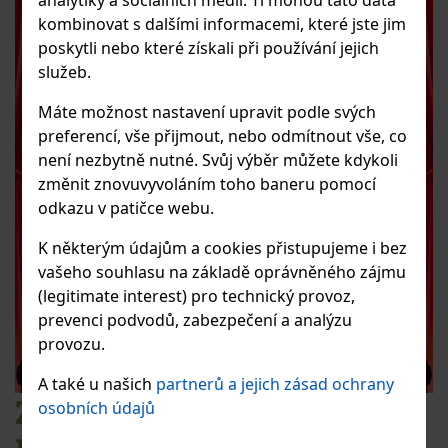
analytiky a sociálních médií. Ti mohou tato data
kombinovat s dalšími informacemi, které jste jim
poskytli nebo které získali při používání jejich
služeb.
Máte možnost nastavení upravit podle svých
preferencí, vše přijmout, nebo odmítnout vše, co
není nezbytně nutné. Svůj výběr můžete kdykoli
změnit znovuvyvoláním toho baneru pomocí
odkazu v patičce webu.
K některým údajům a cookies přistupujeme i bez
vašeho souhlasu na základě oprávněného zájmu
(legitimate interest) pro technický provoz,
prevenci podvodů, zabezpečení a analýzu
provozu.
A také u našich
partnerů a jejich zásad ochrany
ZÁVĚREČNÉ VYSTOUPENÍ
osobních údajů